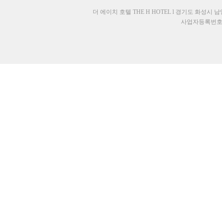
더 에이치 호텔 THE H HOTEL l 경기도 화성시 남양읍
사업자등록번