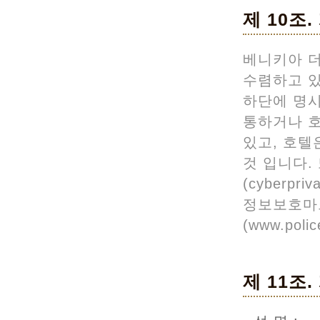
제 10조
베니키아 
수렴하고 있
하단에 명시
통하거나 호
있고, 호텔
것 입니다
(cyberpriv
정보보호마크인증
(www.po
제 11조